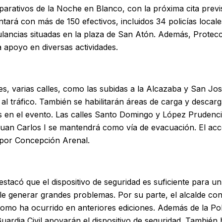
parativos de la Noche en Blanco, con la próxima cita previ
ontará con más de 150 efectivos, incluidos 34 policías loca
lancias situadas en la plaza de San Atón. Además, Protecc
 apoyo en diversas actividades.
es, varias calles, como las subidas a la Alcazaba y San Jos
al tráfico. También se habilitarán áreas de carga y descarga
os en el evento. Las calles Santo Domingo y López Prudenc
Juan Carlos I se mantendrá como vía de evacuación. El acc
por Concepción Arenal.
stacó que el dispositivo de seguridad es suficiente para u
ele generar grandes problemas. Por su parte, el alcalde con
como ha ocurrido en anteriores ediciones. Además de la Pol
Guardia Civil apoyarán el dispositivo de seguridad. También